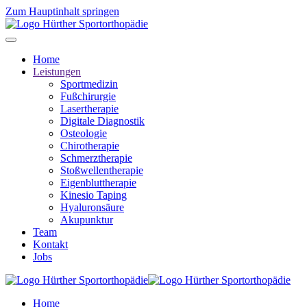
Zum Hauptinhalt springen
Home
Leistungen
Sportmedizin
Fußchirurgie
Lasertherapie
Digitale Diagnostik
Osteologie
Chirotherapie
Schmerztherapie
Stoßwellentherapie
Eigenbluttherapie
Kinesio Taping
Hyaluronsäure
Akupunktur
Team
Kontakt
Jobs
Home