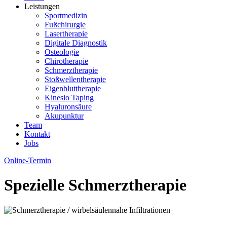
Leistungen
Sportmedizin
Fußchirurgie
Lasertherapie
Digitale Diagnostik
Osteologie
Chirotherapie
Schmerztherapie
Stoßwellentherapie
Eigenbluttherapie
Kinesio Taping
Hyaluronsäure
Akupunktur
Team
Kontakt
Jobs
Online-Termin
Spezielle Schmerztherapie